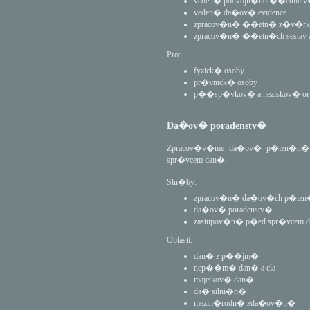
veden� podvojn�ho ��etnict
veden� da�ov� evidence
zpracov�n� ��etn� z�v�rk
zpracov�n� ��etn�ch sestav
Pro:
fyzick� osoby
pr�vnick� osoby
p��sp�vkov� a neziskov� org
Da�ov� poradenstv�
Zpracov�v�me da�ov� p�izn�n� a p
spr�vcem dan�.
Slu�by:
zpracov�n� da�ov�ch p�iz
da�ov� poradenstv�
zastupov�n� p�ed spr�vcem 
Oblasti:
dan� z p��jm�
nep��m� dan� a cla
majetkov� dan�
da� silni�n�
mezin�rodn� zda�ov�n�