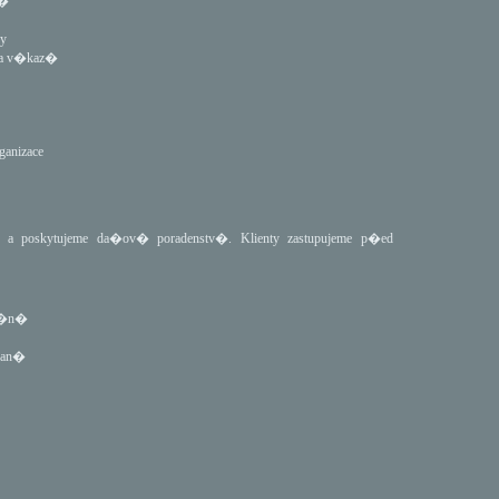
v�
y
 a v�kaz�
anizace
oskytujeme da�ov� poradenstv�. Klienty zastupujeme p�ed
n�n�
dan�