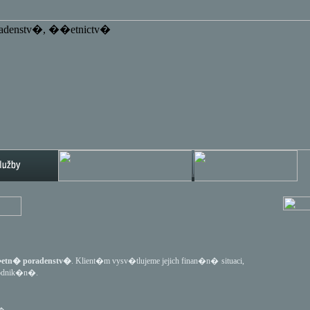
tn� poradenstv�
. Klient�m vysv�tlujeme jejich finan�n� situaci,
podnik�n�.