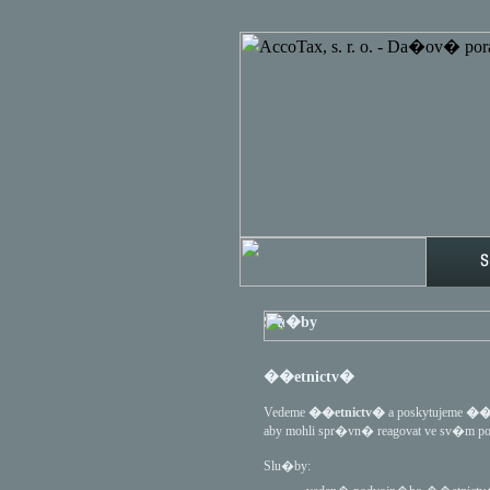
Slu�by
��etnictv�
Vedeme
��etnictv�
a poskytujeme
��e
aby mohli spr�vn� reagovat ve sv�m 
Slu�by: